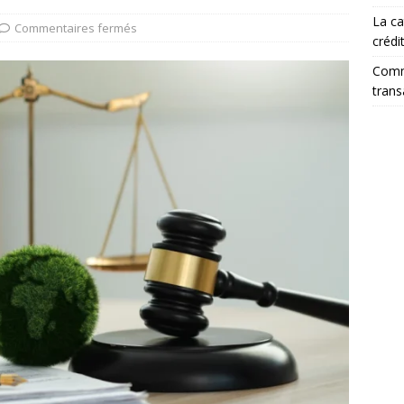
La ca
Commentaires fermés
crédi
Comme
trans