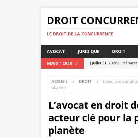
DROIT CONCURRE
LE DROIT DE LA CONCURRENCE
AVOCAT
JURIDIQUE
DROIT
[ juillet 31, 2026 ]
Préparer 
NEWS TICKER
ENTREPRISE
ACCUEIL
DROIT
L’avocat en droit d
[ juillet 27, 2026 ]
sru notai
planète
[ juillet 23, 2026 ]
La catast
L’avocat en droit 
IMMOBILIER
acteur clé pour la 
[ juillet 19, 2026 ]
Comment 
[ août 4, 2026 ]
sru notaire
planète